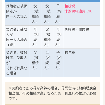
保険者と被保
父
父
子
相続税
険者が
（被
（被
（相
非課税枠適用 OK
同一人の場合
相続
相続
続
人）
人）
人）
契約者と受取
母
父
母
所得税・住民税
人が
（相
（被
（相
同一人の場合
続
相続
続
（※）
人）
人）
人）
契約者、被保
父
母
子
贈与税
険者、受取人
（被
（相
（相
が
相続
続
続
それぞれ異な
人）
人）
人）
る場合
※契約者である母が高齢の場合、母死亡時に解約返戻金
相当額が母の相続財産となるため、見直しの検討が必要
です。