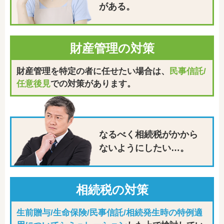
がある。
財産管理の対策
財産管理を特定の者に任せたい場合は、
民事信託/
任意後見
での対策があります。
なるべく相続税が
かから
ないように
したい…。
相続税の対策
生前贈与/生命保険/民事信託/相続発生時の特例適