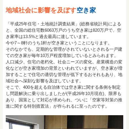
地域社会に影響を及ぼす
空き家
「平成25年住宅・土地統計調査結果」(総務省統計局)による
と、全国の総住宅数6063万戸のうち空き家は820万戸で、空
き家率は13.5%と過去最高に達しています。
今や7～8軒のうち1軒が空き家ということになります。
そのなかでも、定期的な管理がされていないとされる一戸建
ての空き家が毎年10万戸程度増加しているとみられます。
人口減少、住宅の老朽化、社会ニーズの変化、産業構造の変
化などが空き家増加の背景といわれていますが、空き家が増
加することで住宅の適切な管理が低下するおそれもあり、地
域社会へ深刻な影響を及ぼしています。
そこで、400を超える自治体では空き家に関する条例を制定
し問題解決に乗り出しましたが(平成26年10月現在)、限界も
あり、国策として対応が求められ、ついに「空家等対策の推
進に関する特別措置法」が作られるに至ったのです。