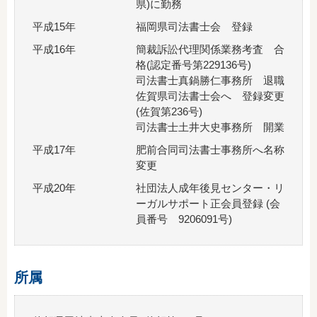
県)に勤務
平成15年
福岡県司法書士会 登録
平成16年
簡裁訴訟代理関係業務考査 合
格(認定番号第229136号)
司法書士真鍋勝仁事務所 退職
佐賀県司法書士会へ 登録変更
(佐賀第236号)
司法書士土井大史事務所 開業
平成17年
肥前合同司法書士事務所へ名称
変更
平成20年
社団法人成年後見センター・リ
ーガルサポート正会員登録 (会
員番号 9206091号)
所属