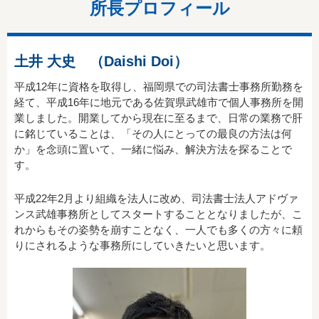
所長プロフィール
お知らせ 相続した土地を国が買い取る「相続土地国庫
帰属法」が施 行されました くわしくは「法務省 所有者
不明土地」で検索
土井 大史 （Daishi Doi）
2023.04.01.
平成12年に資格を取得し、福岡県での司法書士事務所勤務を
お知らせ 新しい改正民法が施行されました くわしく
経て、平成16年に地元である佐賀県武雄市で個人事務所を開
は「法務省 所有者不明土地」で検索
業しました。開業してから現在に至るまで、日常の業務で肝
に銘じていることは、「その人にとっての最良の方法は何
2022.12.28.
か」を念頭に置いて、一緒に悩み、解決方法を探ることで
す。
お知らせ 年末年始の休業のお知らせ 令和4年12月29日
（水）から 令和5年1月3日（火）まで休業いたします。
平成22年2月より組織を法人に改め、司法書士法人アドヴァ
ンス武雄事務所としてスタートすることとなりましたが、こ
2021.12.28.
れからもその姿勢を崩すことなく、一人でも多くの方々に頼
年末年始の休業のお知らせ 令和 ３年１２月２９日（水）
りにされるような事務所にしていきたいと思います。
から令和４年１月３日（月）まで休業いたします。
2020.12.28.
年末年始の休業のお知らせ 令和 ２年１２月２９日（火）