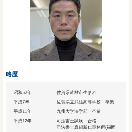
から令和３年１月４日（月）まで休業いたします。
2019.12.27.
年末年始の休業のお知らせ 令和元年１２月２８日（土）か
ら令和２年１月５日（日）まで休業いたします。
2018.07.12.
ホームページをリニューアルいたしました。今後とも司法
書士法人アドヴァンス武雄事務所をよろしくお願いいたし
ます。
略歴
2018.07.12.
昭和52年
佐賀県武雄市生まれ
ホームページをリニューアルいたしました。今後とも司法
書士法人アドヴァンスをよろしくお願いいたします。
平成7年
佐賀県立武雄高等学校 卒業
平成11年
九州大学法学部 卒業
平成12年
司法書士試験 合格
司法書士真鍋勝仁事務所(福岡